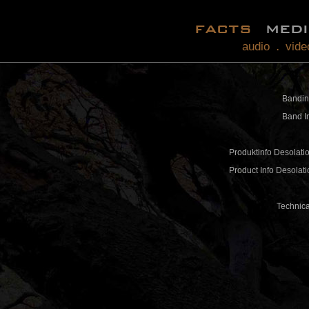
facts
med
audio
vide
.
Bandin
Band In
Produktinfo Desolati
Product Info Desolat
Technica